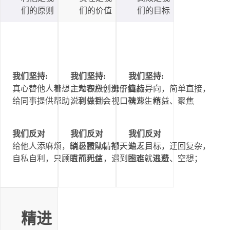
们的原则
们的价值
们的目标
我们坚持:
我们坚持:
我们坚持:
真心替他人着想，为客户创造价值，
主动积极，勇于挑战，
目标导向，简单直接，
给同事提供帮助，利益社会
说到做到，视口碑为生命；
快速、精益、聚焦
我们反对
我们反对
我们反对
给他人添麻烦，缺乏团队精神，
消极被动，怨天尤人，
缺乏目标，迂回复杂，
自私自利，只顾眼前利益
言而无信，遇到困难就逃避
拖沓、浪费、空想；
精进