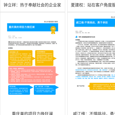
钟立祥：热于奉献社会的企业家
夏建权：站在客户角度
重庆美的项目力挽狂澜
戚江维：不惧挑战，勇