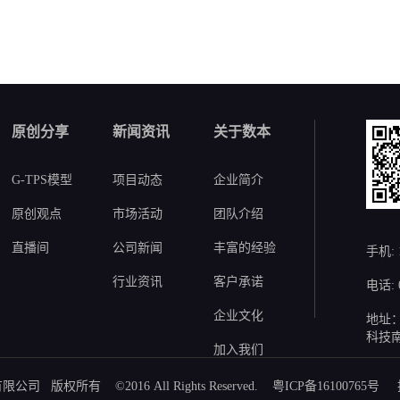
原创分享
新闻资讯
关于数本
G-TPS模型
项目动态
企业简介
原创观点
市场活动
团队介绍
直播间
公司新闻
丰富的经验
手机: 
行业资讯
客户承诺
电话: 0
企业文化
地址
科技南
加入我们
 版权所有 ©2016 All Rights Reserved.
粤ICP备16100765号
技