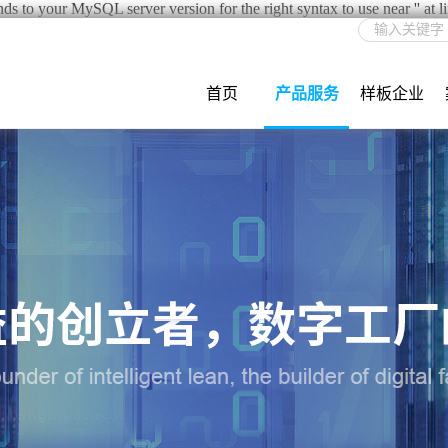
s to your MySQL server version for the right syntax to use near '' at l
首页
产品服务
样板企业