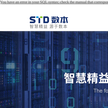
You have an error in your SQL syntax; check the manual that correspond
智慧精益 源于数本